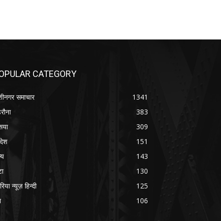
OPULAR CATEGORY
शीनगर समाचार
1341
रौना
383
सया
309
रदेश
151
्य
143
टा
130
रिया न्यूज़ हिन्दी
125
श
106