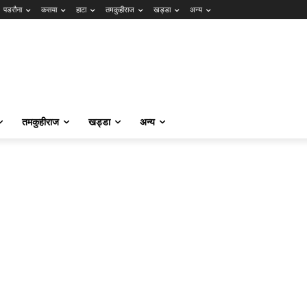
पडरौना
कसया
हाटा
तमकुहीराज
खड्डा
अन्य
तमकुहीराज
खड्डा
अन्य