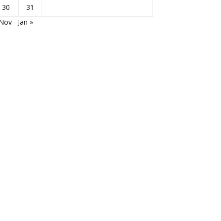
30
31
 Nov
Jan »