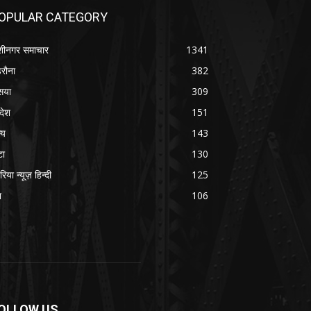
OPULAR CATEGORY
शीनगर समाचार
1341
रौना
382
सया
309
रदेश
151
्य
143
टा
130
रिया न्यूज़ हिन्दी
125
श
106
OLLOW US