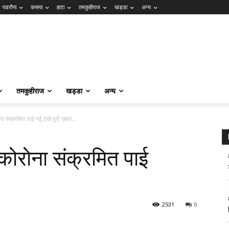
पडरौना
कसया
हाटा
तमकुहीराज
खड्डा
अन्य
तमकुहीराज
खड्डा
अन्य
ा संक्रमित पाई गई,देखें पूरी ख़बर…
कोरोना संक्रमित पाई
2531
0