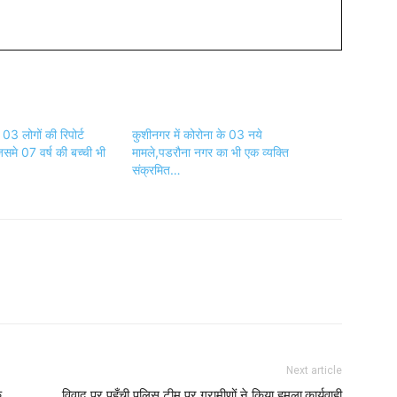
03 लोगों की रिपोर्ट
कुशीनगर में कोरोना के 03 नये
समे 07 वर्ष की बच्ची भी
मामले,पडरौना नगर का भी एक व्यक्ति
संक्रमित…
Next article
ि
विवाद पर पहुँची पुलिस टीम पर ग्रामीणों ने किया हमला,कार्यवाही