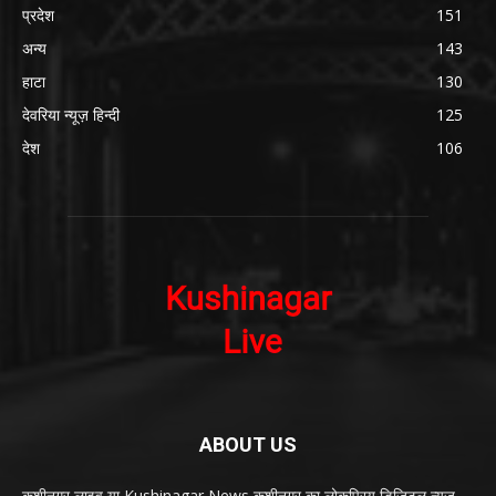
प्रदेश
151
अन्य
143
हाटा
130
देवरिया न्यूज़ हिन्दी
125
देश
106
ABOUT US
कुशीनगर लाइव या Kushinagar News कुशीनगर का लोकप्रिय डिजिटल न्यूज़