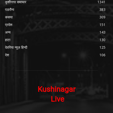
कुशीनगर समाचार
1341
पडरौना
383
कसया
309
प्रदेश
151
अन्य
143
हाटा
130
देवरिया न्यूज़ हिन्दी
125
देश
106