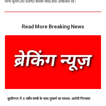
तरया सुजान,व0 उ0नि0 कैलाश यादव,का0 अच्छेलाल रहे।
Read More Breaking News
कुशीनगर में 4 वर्षीय बच्ची के साथ दुष्कर्म का मामला: आरोपी गिरफ्तार