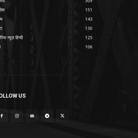
सया
309
रदेश
151
्य
143
टा
130
रिया न्यूज़ हिन्दी
125
श
106
OLLOW US