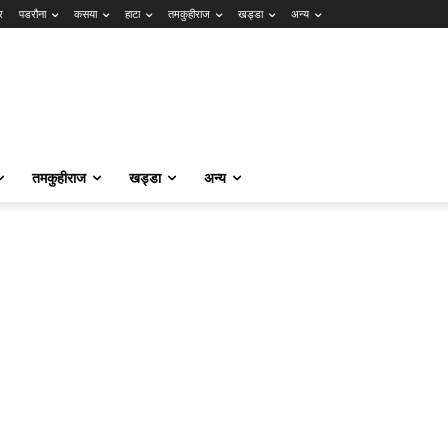
र
पडरौना
कसया
हाटा
तमकुहीराज
खड्डा
अन्य
तमकुहीराज
खड्डा
अन्य