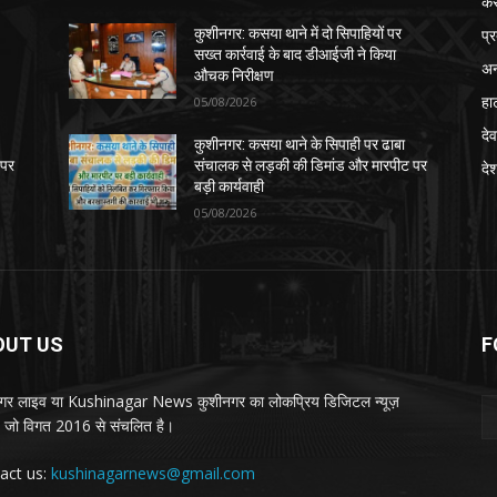
क
प्
कुशीनगर: कसया थाने में दो सिपाहियों पर
सख्त कार्रवाई के बाद डीआईजी ने किया
अन
औचक निरीक्षण
हा
05/08/2026
देव
कुशीनगर: कसया थाने के सिपाही पर ढाबा
 पर
संचालक से लड़की की डिमांड और मारपीट पर
दे
बड़ी कार्यवाही
05/08/2026
OUT US
F
गर लाइव या Kushinagar News कुशीनगर का लोकप्रिय डिजिटल न्यूज़
ल, जो विगत 2016 से संचलित है।
act us:
kushinagarnews@gmail.com