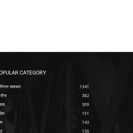
OPULAR CATEGORY
शीनगर समाचार
1341
रौना
382
सया
309
रदेश
151
्य
143
टा
130