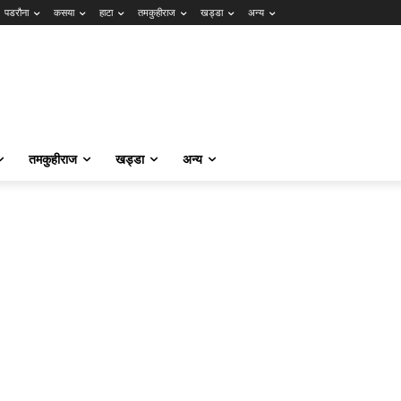
पडरौना
कसया
हाटा
तमकुहीराज
खड्डा
अन्य
तमकुहीराज
खड्डा
अन्य