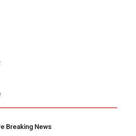
र
र
e Breaking News