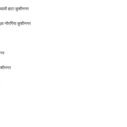
ाली हाटा कुशीनगर
 नौरगिंया कुशीनगर
नगर
कुशीनगर
र