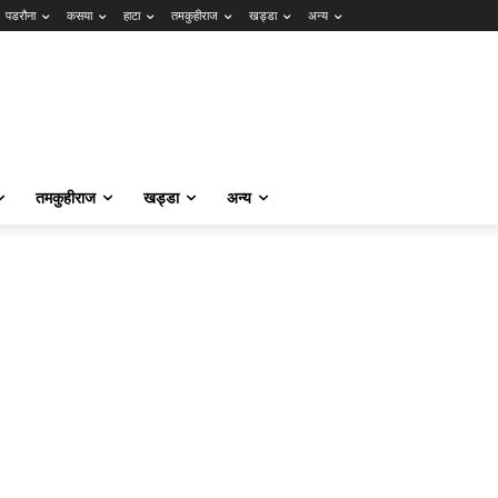
पडरौना
कसया
हाटा
तमकुहीराज
खड्डा
अन्य
तमकुहीराज
खड्डा
अन्य