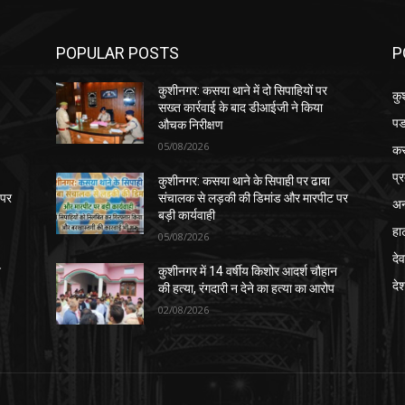
POPULAR POSTS
P
कुशीनगर: कसया थाने में दो सिपाहियों पर
कु
सख्त कार्रवाई के बाद डीआईजी ने किया
पड
औचक निरीक्षण
05/08/2026
क
प्
कुशीनगर: कसया थाने के सिपाही पर ढाबा
 पर
संचालक से लड़की की डिमांड और मारपीट पर
अन
बड़ी कार्यवाही
हा
05/08/2026
देव
न
कुशीनगर में 14 वर्षीय किशोर आदर्श चौहान
दे
की हत्या, रंगदारी न देने का हत्या का आरोप
02/08/2026