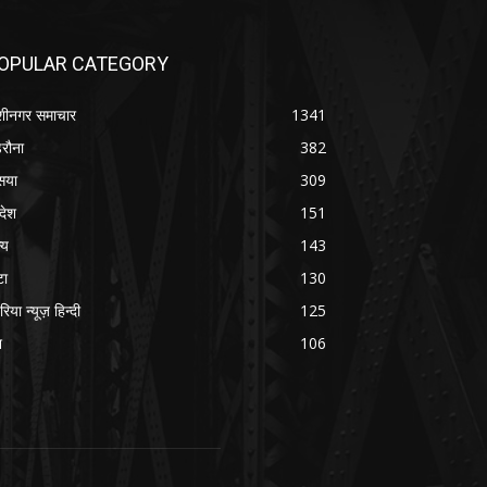
OPULAR CATEGORY
शीनगर समाचार
1341
रौना
382
सया
309
रदेश
151
्य
143
टा
130
रिया न्यूज़ हिन्दी
125
श
106