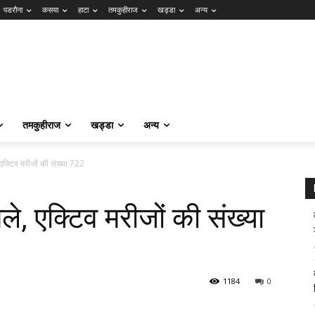
पडरौना
कसया
हाटा
तमकुहीराज
खड्डा
अन्य
तमकुहीराज
खड्डा
अन्य
एक्टिव मरीजों की संख्या 722
े, एक्टिव मरीजों की संख्या
1184
0