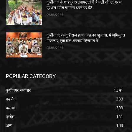
कुशीनगर के शाहपुर खलवापट्टी में बिजली संकट: ग्राम
प्रधान समेत ग्रामीण धरने पर बैठे
09/08/2026
कुशीनगर: तमकुहीराज हत्याकांड का खुलासा, 4 अभियुक्त
गिरफ्तार, एक बाल अपचारी हिरासत में
08/08/2026
POPULAR CATEGORY
कुशीनगर समाचार
1341
पडरौना
383
कसया
309
प्रदेश
151
अन्य
143