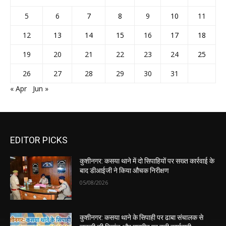
5
6
7
8
9
10
11
12
13
14
15
16
17
18
19
20
21
22
23
24
25
26
27
28
29
30
31
« Apr
Jun »
EDITOR PICKS
कुशीनगर: कसया थाने में दो सिपाहियों पर सख्त कार्रवाई के
बाद डीआईजी ने किया औचक निरीक्षण
05/08/2026
कुशीनगर: कसया थाने के सिपाही पर ढाबा संचालक से