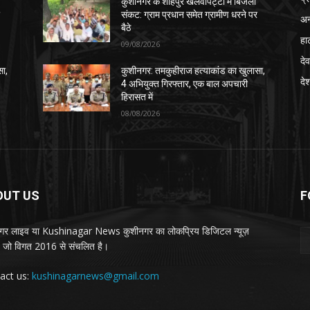
कुशीनगर के शाहपुर खलवापट्टी में बिजली
र
संकट: ग्राम प्रधान समेत ग्रामीण धरने पर
अन
बैठे
हा
09/08/2026
देव
सा,
कुशीनगर: तमकुहीराज हत्याकांड का खुलासा,
दे
4 अभियुक्त गिरफ्तार, एक बाल अपचारी
हिरासत में
08/08/2026
OUT US
F
गर लाइव या Kushinagar News कुशीनगर का लोकप्रिय डिजिटल न्यूज़
ल, जो विगत 2016 से संचलित है।
act us:
kushinagarnews@gmail.com