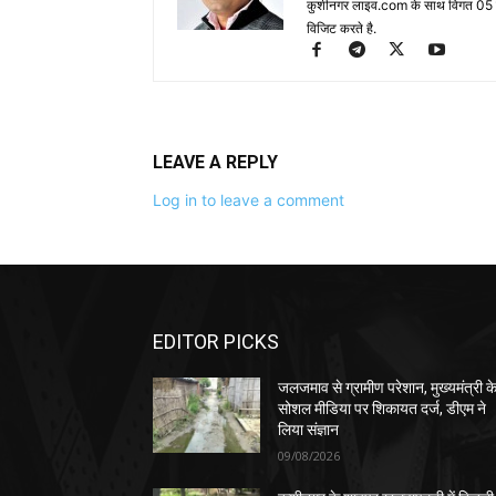
कुशीनगर लाइव.com के साथ विगत 05 वर्ष
विजिट करते है.
LEAVE A REPLY
Log in to leave a comment
EDITOR PICKS
जलजमाव से ग्रामीण परेशान, मुख्यमंत्री क
सोशल मीडिया पर शिकायत दर्ज, डीएम ने
लिया संज्ञान
09/08/2026