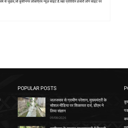
 से जुडाव,जो कुशीनगर लोकप्रिय न्यूज़ साइट है.जहा प्रतिदिन हजारों लोग साइट पर
POPULAR POSTS
P
े
जलजमाव से ग्रामीण परेशान, मुख्यमंत्री के
कु
सोशल मीडिया पर शिकायत दर्ज, डीएम ने
पड
लिया संज्ञान
09/08/2026
क
प्