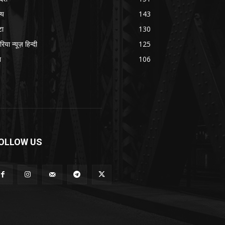
्य
143
टा
130
रिया न्यूज़ हिन्दी
125
श
106
OLLOW US