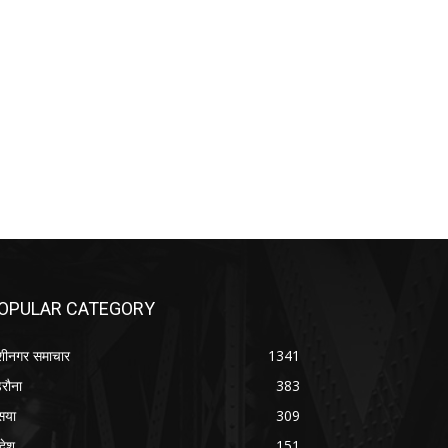
OPULAR CATEGORY
शीनगर समाचार
1341
रौना
383
सया
309
रदेश
151