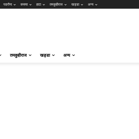
पडरौना
कसया
हाटा
तमकुहीराज
खड्डा
अन्य
तमकुहीराज
खड्डा
अन्य