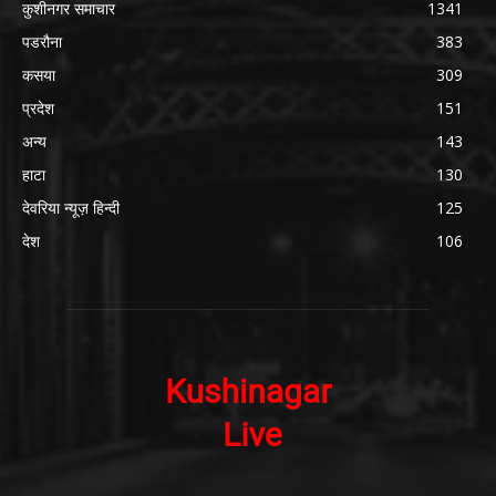
कुशीनगर समाचार
1341
पडरौना
383
कसया
309
प्रदेश
151
अन्य
143
हाटा
130
देवरिया न्यूज़ हिन्दी
125
देश
106