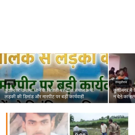
कसया
तमकुहीराज
कुशीनगर: कसया थाने के सिपाही पर ढाबा संचालक से
कुशीनगर में 
लड़की की डिमांड और मारपीट पर बड़ी कार्यवाही
न देने का हत