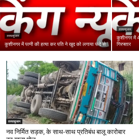
तरयासुजान
तरयासुजान
कुशीनगर में 
कुशीनगर में पत्नी की हत्या कर पति ने खुद को लगाया फंदे से
गिरफ्तार
तरयासुजान
नव निर्मित सड़क, के साथ-साथ प्रतिबंध बालू कारोबार