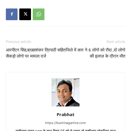
Previous article
Next article
आरपीएन सिंह,ब्रह्माशंकर त्रिपाठी सहित
जिले में कार ने 6 लोगो को रौदा ,दो लोगो
सैकड़ो लोगो पर मामला दर्ज
की इलाज़ के दौरान मौत
Prabhat
https://kushinagarlive.com
कुशीनगर लाइव.com के साथ विगत 05 वर्ष से जुडाव,जो कुशीनगर लोकप्रिय न्यूज़