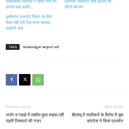
ब्रह्माशंकर त्रिपाठी ने सीएम योगी पर
एअरपोर्ट ऑथरिटी ऑफ़ इंडिया को
लगाया बड़ा आरोंप…
सौपने की मांग
कुशीनगर एअरपोर्ट निर्माण के लिये
केंद्र नहीं देगी पैसा,राज्य सरकार
उठायेगी खर्च
TAGS
kushinagar airport old
Previous article
Next article
जर्जर व गडढो में तब्दील हुआ सड़क,नहीं
बीएचयू में लाठीचार्ज के विरोध में युवा
पड़ती जिम्म्दारो की नजर
कांग्रेस ने किया प्रदर्शन