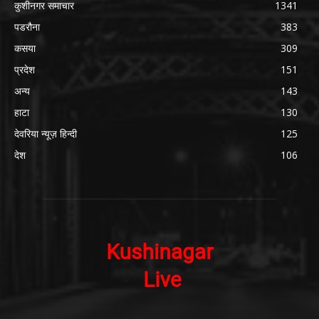
कुशीनगर समाचार
1341
पडरौना
383
कसया
309
प्रदेश
151
अन्य
143
हाटा
130
देवरिया न्यूज़ हिन्दी
125
देश
106