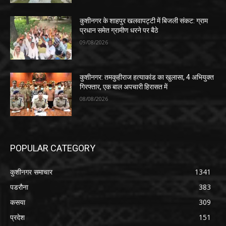
कुशीनगर के शाहपुर खलवापट्टी में बिजली संकट: ग्राम
प्रधान समेत ग्रामीण धरने पर बैठे
09/08/2026
कुशीनगर: तमकुहीराज हत्याकांड का खुलासा, 4 अभियुक्त
गिरफ्तार, एक बाल अपचारी हिरासत में
08/08/2026
POPULAR CATEGORY
कुशीनगर समाचार
1341
पडरौना
383
कसया
309
प्रदेश
151