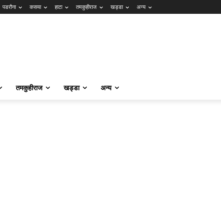
पडरौना
कसया
हाटा
तमकुहीराज
खड्डा
अन्य
तमकुहीराज
खड्डा
अन्य