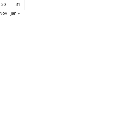
30
31
 Nov
Jan »