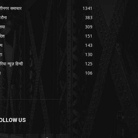
शीनगर समाचार
1341
रौना
383
सया
309
रदेश
151
्य
143
टा
130
रिया न्यूज़ हिन्दी
125
श
106
OLLOW US