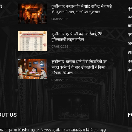
़े
कुशीनगर: कप्तानगंज में शॉर्ट सर्किट से कपड़े
कु
की दुकान में आग, लाखों का नुकसान
पड
08/08/2026
क
प्
कुशीनगर: एसपी की बड़ी कार्रवाई, 28
पुलिसकर्मी लाइन हाजिर
अन
07/08/2026
हा
देव
कुशीनगर: कसया थाने में दो सिपाहियों पर
सख्त कार्रवाई के बाद डीआईजी ने किया
दे
औचक निरीक्षण
05/08/2026
OUT US
F
गर लाइव या Kushinagar News कुशीनगर का लोकप्रिय डिजिटल न्यूज़