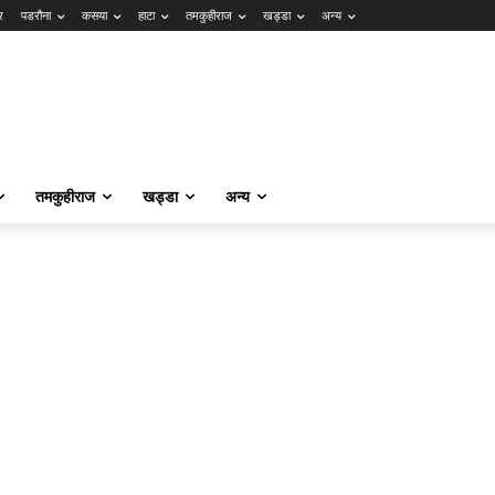
र
पडरौना
कसया
हाटा
तमकुहीराज
खड्डा
अन्य
तमकुहीराज
खड्डा
अन्य