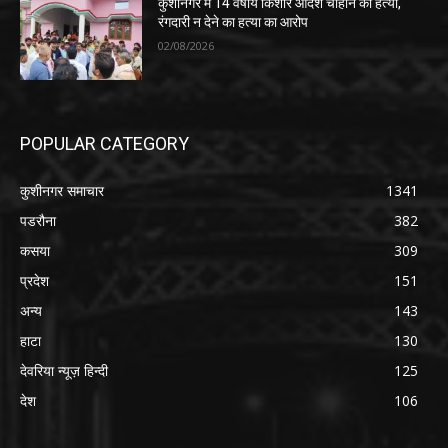
कुशीनगर में 14 वर्षीय किशोर आदर्श चौहान की हत्या,
रंगदारी न देने का हत्या का आरोप
02/08/2026
POPULAR CATEGORY
कुशीनगर समाचार
1341
पडरौना
382
कसया
309
प्रदेश
151
अन्य
143
हाटा
130
देवरिया न्यूज़ हिन्दी
125
देश
106