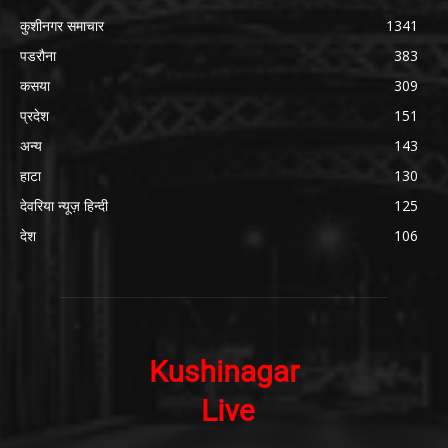
कुशीनगर समाचार
1341
पडरौना
383
कसया
309
प्रदेश
151
अन्य
143
हाटा
130
देवरिया न्यूज़ हिन्दी
125
देश
106