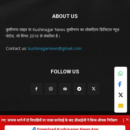
ABOUT US
कुशीनगर लाइव या Kushinagar News कुशीनगर का लोकप्रिय डिजिटल न्यूज़
पोर्टल, जो विगत 2016 से संचलित है।
Contact us:
kushinagarnews@gmail.com
FOLLOW US
© Kushinagar Live - 2022
×
: कसया थाने में दो सिपाहियों पर सख्त कार्रवाई के बाद डीआईजी ने किया औचक निरीक्षण
|
कुशी
Home
About us
Privacy Policy
Contact us
Download Kushinagar News App