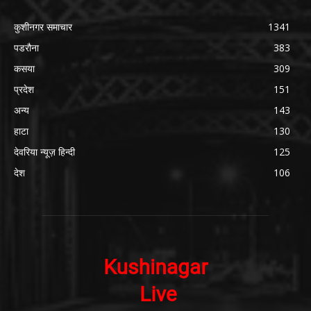
कुशीनगर समाचार
1341
पडरौना
383
कसया
309
प्रदेश
151
अन्य
143
हाटा
130
देवरिया न्यूज़ हिन्दी
125
देश
106