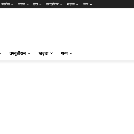
पडरौना
कसया
हाटा
तमकुहीराज
खड्डा
अन्य
तमकुहीराज
खड्डा
अन्य