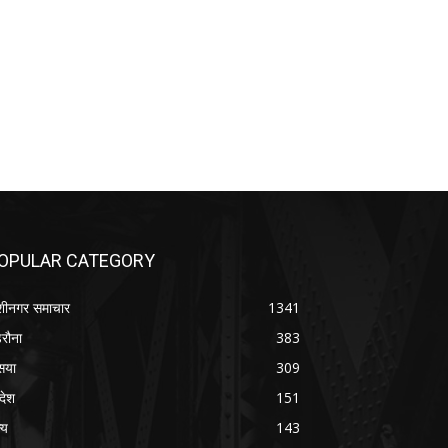
OPULAR CATEGORY
शीनगर समाचार
1341
रौना
383
सया
309
रदेश
151
्य
143