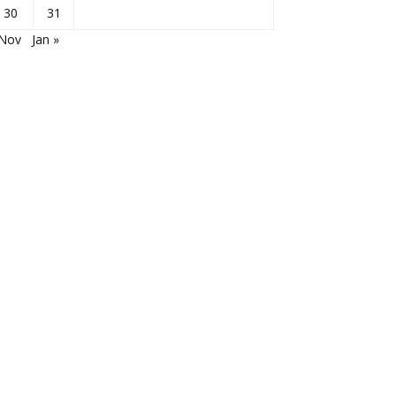
30
31
 Nov
Jan »