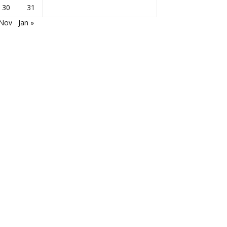
30
31
 Nov
Jan »