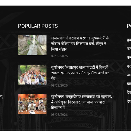
POPULAR POSTS
P
े
जलजमाव से ग्रामीण परेशान, मुख्यमंत्री के
कु
सोशल मीडिया पर शिकायत दर्ज, डीएम ने
पड
लिया संज्ञान
09/08/2026
क
प्
कुशीनगर के शाहपुर खलवापट्टी में बिजली
र
संकट: ग्राम प्रधान समेत ग्रामीण धरने पर
अन
बैठे
हा
09/08/2026
देव
सा,
कुशीनगर: तमकुहीराज हत्याकांड का खुलासा,
दे
4 अभियुक्त गिरफ्तार, एक बाल अपचारी
हिरासत में
08/08/2026