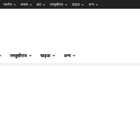
पडरौना
कसया
हाटा
तमकुहीराज
खड्डा
अन्य
तमकुहीराज
खड्डा
अन्य