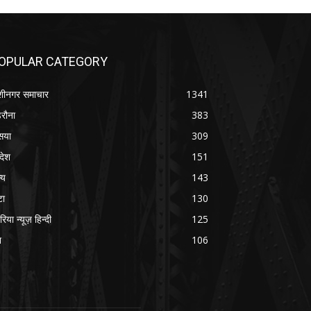
OPULAR CATEGORY
शीनगर समाचार
1341
रौना
383
सया
309
रदेश
151
्य
143
टा
130
रिया न्यूज़ हिन्दी
125
श
106