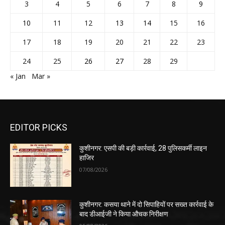
3
4
5
6
7
8
9
10
11
12
13
14
15
16
17
18
19
20
21
22
23
24
25
26
27
28
29
« Jan
Mar »
EDITOR PICKS
कुशीनगर: एसपी की बड़ी कार्रवाई, 28 पुलिसकर्मी लाइन
हाजिर
07/08/2026
कुशीनगर: कसया थाने में दो सिपाहियों पर सख्त कार्रवाई के
बाद डीआईजी ने किया औचक निरीक्षण