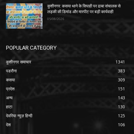
कुशीनगर: कसया थाने के सिपाही पर ढाबा संचालक से
लड़की की डिमांड और मारपीट पर बड़ी कार्यवाही
05/08/2026
POPULAR CATEGORY
कुशीनगर समाचार
1341
पडरौना
383
कसया
309
प्रदेश
151
अन्य
143
हाटा
130
देवरिया न्यूज़ हिन्दी
125
देश
106