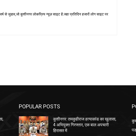
 से जुडाव,जो कुशीनगर लोकप्रिय न्यूज़ साइट है.जहा प्रतिदिन हजारों लोग साइट पर
POPULAR POSTS
P
सा,
कुशीनगर: तमकुहीराज हत्याकांड का खुलासा,
कु
4 अभियुक्त गिरफ्तार, एक बाल अपचारी
पड
हिरासत में