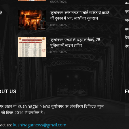
08/08/2026
क
प्
़े
कुशीनगर: कप्तानगंज में शॉर्ट सर्किट से कपड़े
की दुकान में आग, लाखों का नुकसान
अन
08/08/2026
हा
देव
कुशीनगर: एसपी की बड़ी कार्रवाई, 28
पुलिसकर्मी लाइन हाजिर
दे
07/08/2026
OUT US
F
गर लाइव या Kushinagar News कुशीनगर का लोकप्रिय डिजिटल न्यूज़
ल, जो विगत 2016 से संचलित है।
act us:
kushinagarnews@gmail.com