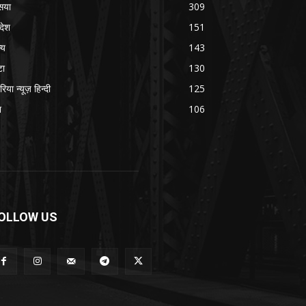
सया
309
रदेश
151
्य
143
टा
130
रिया न्यूज़ हिन्दी
125
श
106
OLLOW US