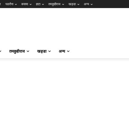
र
पडरौना
कसया
हाटा
तमकुहीराज
खड्डा
अन्य
तमकुहीराज
खड्डा
अन्य