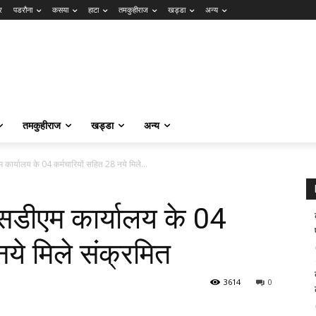
र
पडरौना
कसया
हाटा
तमकुहीराज
खड्डा
अन्य
तमकुहीराज
खड्डा
अन्य
 कार्यालय के 04 कर्मचारियों सहित 28 नये मिले...
एसडीएम कार्यालय के 04
नये मिले संक्रमित
3614
0