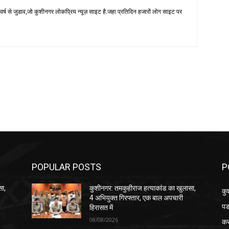
 से जुडाव,जो कुशीनगर लोकप्रिय न्यूज़ साइट है.जहा प्रतिदिन हजारों लोग साइट पर
POPULAR POSTS
P
सा,
कुशीनगर: तमकुहीराज हत्याकांड का खुलासा,
कु
4 अभियुक्त गिरफ्तार, एक बाल अपचारी
पड
हिरासत में
08/08/2026
क