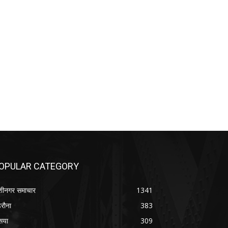
OPULAR CATEGORY
शीनगर समाचार
1341
रौना
383
सया
309