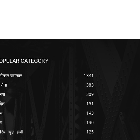
OPULAR CATEGORY
शीनगर समाचार
1341
रौना
383
सया
309
रदेश
151
्य
143
टा
130
रिया न्यूज़ हिन्दी
125