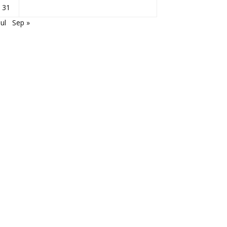
31
Jul
Sep »