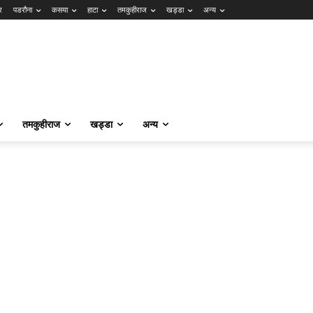
र
पडरौना
कसया
हाटा
तमकुहीराज
खड्डा
अन्य
तमकुहीराज
खड्डा
अन्य