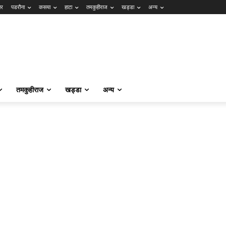
ार
पडरौना
कसया
हाटा
तमकुहीराज
खड्डा
अन्य
तमकुहीराज
खड्डा
अन्य