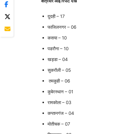
क्षेत्रवार आई रिपोर्ट देखें
दुदही – 17
फाजिलनगर – 06
कसया – 10
पडरौना – 10
खड्डा – 04
सुकरौली – 05
तमकुही – 06
कुबेरस्थान – 01
रामकोला – 03
कप्तानगंज – 04
मोतीचक – 07