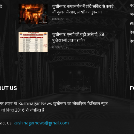
प्
़े
कुशीनगर: कप्तानगंज में शॉर्ट सर्किट से कपड़े
की दुकान में आग, लाखों का नुकसान
अन
08/08/2026
हा
देव
कुशीनगर: एसपी की बड़ी कार्रवाई, 28
पुलिसकर्मी लाइन हाजिर
दे
07/08/2026
OUT US
F
गर लाइव या Kushinagar News कुशीनगर का लोकप्रिय डिजिटल न्यूज़
ल, जो विगत 2016 से संचलित है।
act us:
kushinagarnews@gmail.com