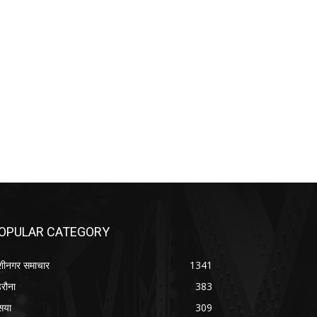
OPULAR CATEGORY
शीनगर समाचार
1341
रौना
383
सया
309