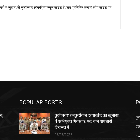
 से जुडाव,जो कुशीनगर लोकप्रिय न्यूज़ साइट है.जहा प्रतिदिन हजारों लोग साइट पर
POPULAR POSTS
P
सा,
कुशीनगर: तमकुहीराज हत्याकांड का खुलासा,
कु
4 अभियुक्त गिरफ्तार, एक बाल अपचारी
पड
हिरासत में
08/08/2026
क