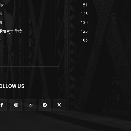
रदेश
151
्य
143
टा
130
रिया न्यूज़ हिन्दी
125
श
106
OLLOW US