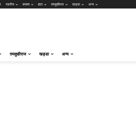
र
पडरौना
कसया
हाटा
तमकुहीराज
खड्डा
अन्य
तमकुहीराज
खड्डा
अन्य