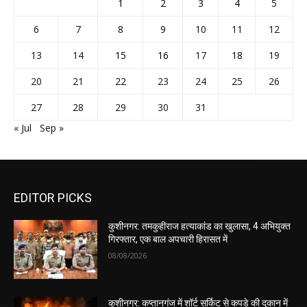
1
2
3
4
5
6
7
8
9
10
11
12
13
14
15
16
17
18
19
20
21
22
23
24
25
26
27
28
29
30
31
« Jul
Sep »
EDITOR PICKS
कुशीनगर: तमकुहीराज हत्याकांड का खुलासा, 4 अभियुक्त
गिरफ्तार, एक बाल अपचारी हिरासत में
08/08/2026
कुशीनगर: कप्तानगंज में शॉर्ट सर्किट से कपड़े की दुकान में