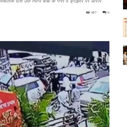
ामबालक दास उर्फ त्यागी बाबा के गनर व ड्राइवर पर आरोप
697
0