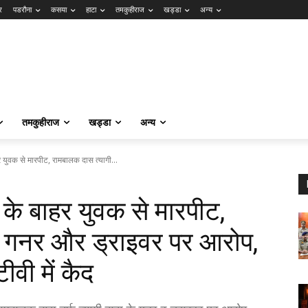
र
पडरौना
कसया
हाटा
तमकुहीराज
खड्डा
अन्य
तमकुहीराज
खड्डा
अन्य
युवक से मारपीट, रामबालक दास त्यागी...
े बाहर युवक से मारपीट,
े गनर और ड्राइवर पर आरोप,
वी में कैद