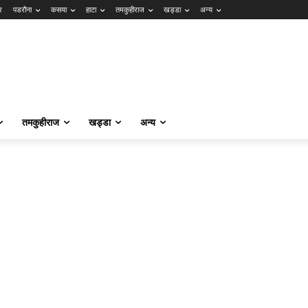
र
पडरौना
कसया
हाटा
तमकुहीराज
खड्डा
अन्य
तमकुहीराज
खड्डा
अन्य