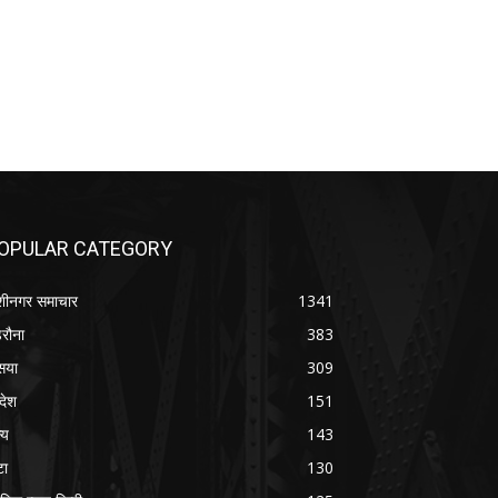
OPULAR CATEGORY
शीनगर समाचार
1341
रौना
383
सया
309
रदेश
151
्य
143
टा
130