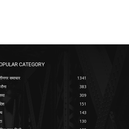
OPULAR CATEGORY
शीनगर समाचार
1341
रौना
383
सया
309
रदेश
151
्य
143
टा
130