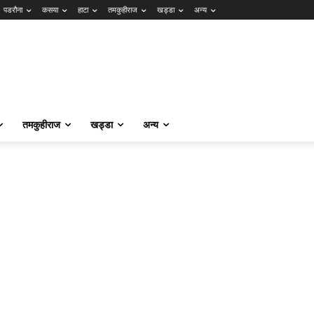
पडरौना
कसया
हाटा
तमकुहीराज
खड्डा
अन्य
तमकुहीराज
खड्डा
अन्य