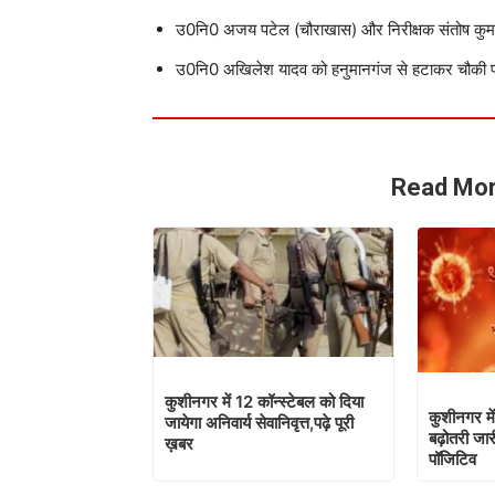
​उ0नि0 अजय पटेल (चौराखास) और निरीक्षक संतोष कुमा
​उ0नि0 अखिलेश यादव को हनुमानगंज से हटाकर चौकी प
Read Mor
कुशीनगर में 12 कॉन्स्टेबल को दिया
कुशीनगर में
जायेगा अनिवार्य सेवानिवृत्त,पढ़े पूरी
बढ़ोतरी जार
ख़बर
पॉजिटिव