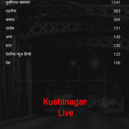
कुशीनगर समाचार
1341
पडरौना
383
कसया
309
प्रदेश
151
अन्य
143
हाटा
130
देवरिया न्यूज़ हिन्दी
125
देश
106