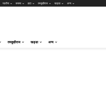
पडरौना
कसया
हाटा
तमकुहीराज
खड्डा
अन्य
तमकुहीराज
खड्डा
अन्य