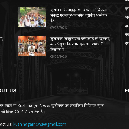
प्
कुशीनगर के शाहपुर खलवापट्टी में बिजली
र
संकट: ग्राम प्रधान समेत ग्रामीण धरने पर
अन
बैठे
हा
09/08/2026
देव
सा,
कुशीनगर: तमकुहीराज हत्याकांड का खुलासा,
दे
4 अभियुक्त गिरफ्तार, एक बाल अपचारी
हिरासत में
08/08/2026
OUT US
F
गर लाइव या Kushinagar News कुशीनगर का लोकप्रिय डिजिटल न्यूज़
ल, जो विगत 2016 से संचलित है।
act us:
kushinagarnews@gmail.com