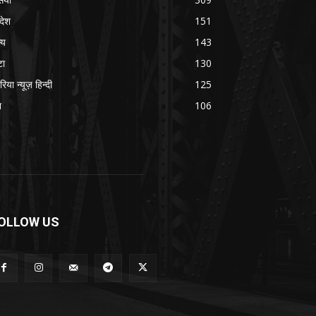
रदेश
151
्य
143
टा
130
रिया न्यूज़ हिन्दी
125
श
106
OLLOW US