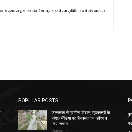
 से जुडाव,जो कुशीनगर लोकप्रिय न्यूज़ साइट है.जहा प्रतिदिन हजारों लोग साइट पर
POPULAR POSTS
P
े
जलजमाव से ग्रामीण परेशान, मुख्यमंत्री के
कु
सोशल मीडिया पर शिकायत दर्ज, डीएम ने
पड
लिया संज्ञान
09/08/2026
क