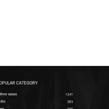
OPULAR CATEGORY
शीनगर समाचार
1341
रौना
383
सया
309