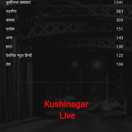
कुशीनगर समाचार
1341
पडरौना
383
कसया
309
प्रदेश
151
अन्य
143
हाटा
130
देवरिया न्यूज़ हिन्दी
125
देश
106