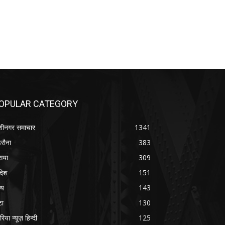
OPULAR CATEGORY
शीनगर समाचार
1341
रौना
383
सया
309
रदेश
151
्य
143
टा
130
रिया न्यूज़ हिन्दी
125