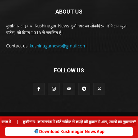
ABOUT US
कुशीनगर लाइव या Kushinagar News कुशीनगर का लोकप्रिय डिजिटल न्यूज़
पोर्टल, जो विगत 2016 से संचलित है।
Contact us:
kushinagarnews@gmail.com
FOLLOW US
© Kushinagar Live - 2022
×
त में
|
कुशीनगर: कप्तानगंज में शॉर्ट सर्किट से कपड़े की दुकान में आग, लाखों का नुकसान
|
Home
About us
Privacy Policy
Contact us
Download Kushinagar News App