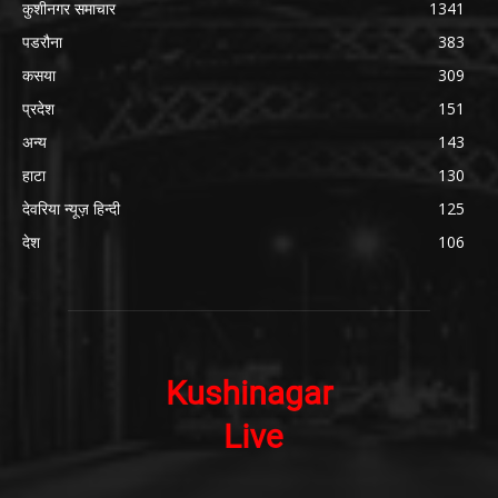
कुशीनगर समाचार
1341
पडरौना
383
कसया
309
प्रदेश
151
अन्य
143
हाटा
130
देवरिया न्यूज़ हिन्दी
125
देश
106