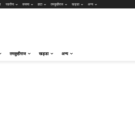
र
पडरौना
कसया
हाटा
तमकुहीराज
खड्डा
अन्य
तमकुहीराज
खड्डा
अन्य