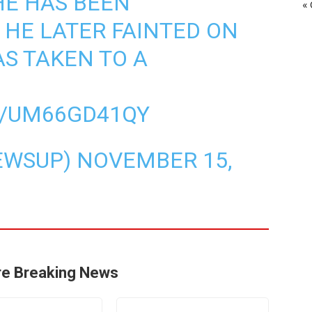
HE HAS BEEN
« 
 HE LATER FAINTED ON
S TAKEN TO A
M/UM66GD41QY
EWSUP)
NOVEMBER 15,
e Breaking News