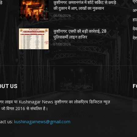
प्
़े
कुशीनगर: कप्तानगंज में शॉर्ट सर्किट से कपड़े
की दुकान में आग, लाखों का नुकसान
अन
08/08/2026
हा
देव
कुशीनगर: एसपी की बड़ी कार्रवाई, 28
पुलिसकर्मी लाइन हाजिर
दे
07/08/2026
OUT US
F
गर लाइव या Kushinagar News कुशीनगर का लोकप्रिय डिजिटल न्यूज़
ल, जो विगत 2016 से संचलित है।
act us:
kushinagarnews@gmail.com