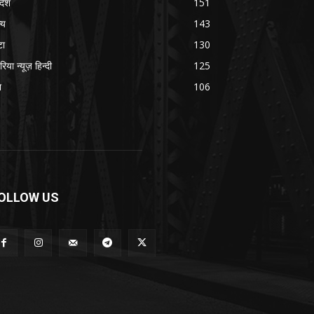
रदेश
151
्य
143
टा
130
रिया न्यूज़ हिन्दी
125
श
106
OLLOW US