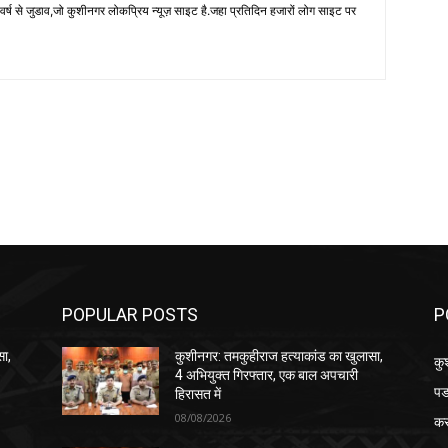
 से जुडाव,जो कुशीनगर लोकप्रिय न्यूज़ साइट है.जहा प्रतिदिन हजारों लोग साइट पर
POPULAR POSTS
P
सा,
कुशीनगर: तमकुहीराज हत्याकांड का खुलासा,
कु
4 अभियुक्त गिरफ्तार, एक बाल अपचारी
पड
हिरासत में
08/08/2026
क