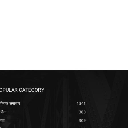
OPULAR CATEGORY
शीनगर समाचार
1341
रौना
383
सया
309