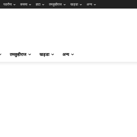
पडरौना
कसया
हाटा
तमकुहीराज
खड्डा
अन्य
तमकुहीराज
खड्डा
अन्य