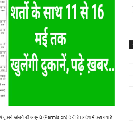
िये दुकानें खोलने की अनुमति (Permision) दे दी है।आदेश में कहा गया है