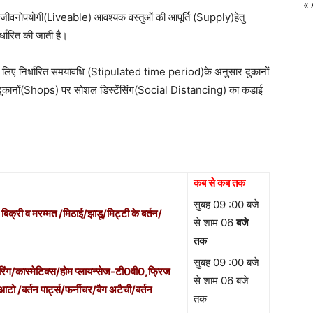
« 
जीवनोपयोगी(Liveable) आवश्यक वस्तुओं की आपूर्ति (Supply)हेतु
्धारित की जाती है।
लिए निर्धारित समयावधि (Stipulated time period)के अनुसार दुकानों
 दुकानों(Shops) पर सोशल डिस्टेंसिंग(Social Distancing) का कडाई
कब से कब तक
सुबह 09 :00 बजे
िक्री व मरम्मत /मिठाई/झाडू/मिट्टी के बर्तन/
से शाम 06
बजे
तक
सुबह 09 :00 बजे
रिंग/कास्मेटिक्स/होम प्लायन्सेज-टी0वी0,फ्रिज
से शाम 06 बजे
 /बर्तन पार्ट्स/फर्नीचर/बैग अटैची/बर्तन
तक