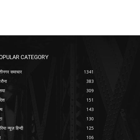
OPULAR CATEGORY
शीनगर समाचार
1341
रौना
383
सया
309
रदेश
151
्य
143
टा
130
रिया न्यूज़ हिन्दी
125
श
106