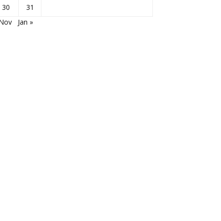
30
31
 Nov
Jan »