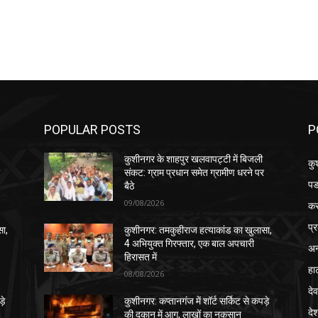
POPULAR POSTS
P
कुशीनगर के शाहपुर खलवापट्टी में बिजली
कु
र
संकट: ग्राम प्रधान समेत ग्रामीण धरने पर
पड
बैठे
09/08/2026
क
प्
सा,
कुशीनगर: तमकुहीराज हत्याकांड का खुलासा,
4 अभियुक्त गिरफ्तार, एक बाल अपचारी
अन
हिरासत में
हा
08/08/2026
देव
़े
कुशीनगर: कप्तानगंज में शॉर्ट सर्किट से कपड़े
दे
की दुकान में आग, लाखों का नुकसान