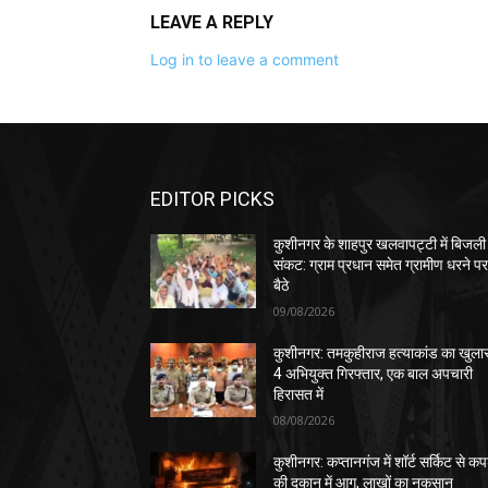
LEAVE A REPLY
Log in to leave a comment
EDITOR PICKS
कुशीनगर के शाहपुर खलवापट्टी में बिजली
संकट: ग्राम प्रधान समेत ग्रामीण धरने प
बैठे
09/08/2026
कुशीनगर: तमकुहीराज हत्याकांड का खुला
4 अभियुक्त गिरफ्तार, एक बाल अपचारी
हिरासत में
08/08/2026
कुशीनगर: कप्तानगंज में शॉर्ट सर्किट से कपड
की दुकान में आग, लाखों का नुकसान