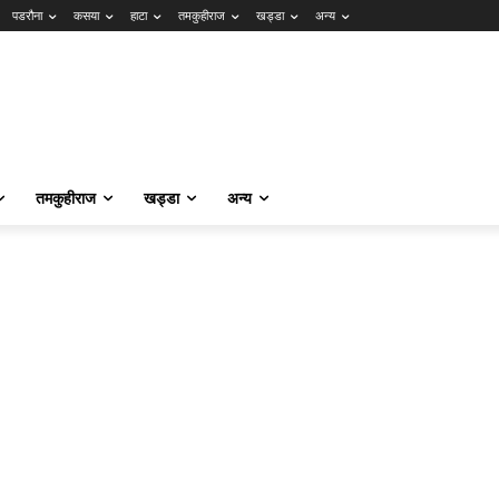
पडरौना
कसया
हाटा
तमकुहीराज
खड्डा
अन्य
तमकुहीराज
खड्डा
अन्य