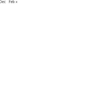
 Dec
Feb »