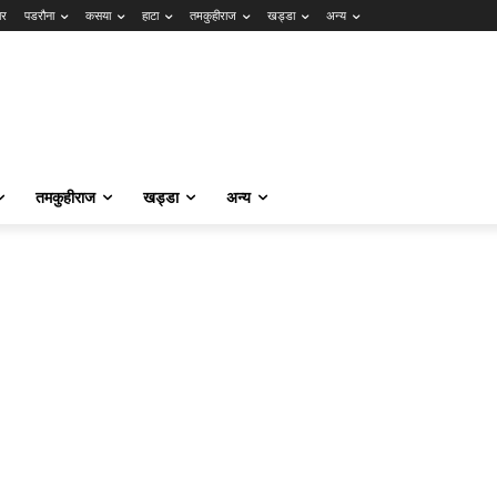
ार
पडरौना
कसया
हाटा
तमकुहीराज
खड्डा
अन्य
तमकुहीराज
खड्डा
अन्य