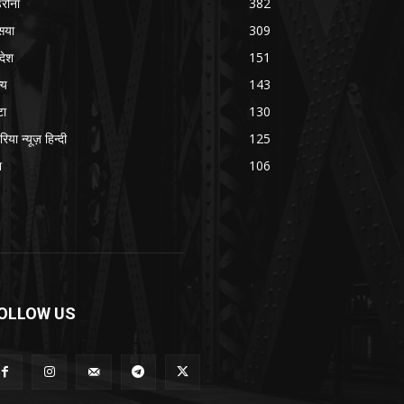
रौना
382
सया
309
रदेश
151
्य
143
टा
130
रिया न्यूज़ हिन्दी
125
श
106
OLLOW US