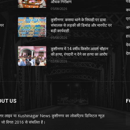
पड
औचक निरीक्षण
05/08/2026
क
प्
कुशीनगर: कसया थाने के सिपाही पर ढाबा
 पर
संचालक से लड़की की डिमांड और मारपीट पर
अन
बड़ी कार्यवाही
हा
05/08/2026
देव
न
कुशीनगर में 14 वर्षीय किशोर आदर्श चौहान
दे
की हत्या, रंगदारी न देने का हत्या का आरोप
02/08/2026
OUT US
F
गर लाइव या Kushinagar News कुशीनगर का लोकप्रिय डिजिटल न्यूज़
ल, जो विगत 2016 से संचलित है।