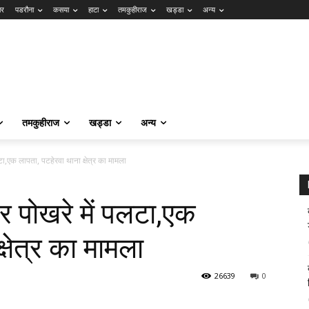
ार
पडरौना
कसया
हाटा
तमकुहीराज
खड्डा
अन्य
तमकुहीराज
खड्डा
अन्य
टा,एक लापता, पटहेरवा थाना क्षेत्र का मामला
र पोखरे में पलटा,एक
्षेत्र का मामला
26639
0