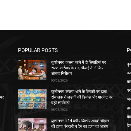
POPULAR POSTS
P
कुशीनगर: कसया थाने में दो सिपाहियों पर
कु
सख्त कार्रवाई के बाद डीआईजी ने किया
पड
औचक निरीक्षण
05/08/2026
क
प्
कुशीनगर: कसया थाने के सिपाही पर ढाबा
 पर
संचालक से लड़की की डिमांड और मारपीट पर
अन
बड़ी कार्यवाही
हा
05/08/2026
देव
न
कुशीनगर में 14 वर्षीय किशोर आदर्श चौहान
दे
की हत्या, रंगदारी न देने का हत्या का आरोप