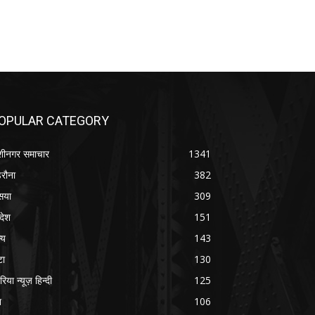
OPULAR CATEGORY
शीनगर समाचार
1341
रौना
382
सया
309
रदेश
151
्य
143
टा
130
रिया न्यूज़ हिन्दी
125
श
106