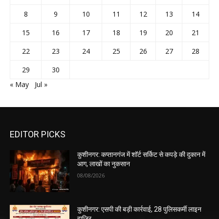
8
9
10
11
12
13
14
15
16
17
18
19
20
21
22
23
24
25
26
27
28
29
30
« May
Jul »
EDITOR PICKS
कुशीनगर: कप्तानगंज में शॉर्ट सर्किट से कपड़े की दुकान में
आग, लाखों का नुकसान
08/08/2026
कुशीनगर: एसपी की बड़ी कार्रवाई, 28 पुलिसकर्मी लाइन
हाजिर