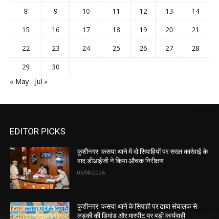
8
9
10
11
12
13
14
15
16
17
18
19
20
21
22
23
24
25
26
27
28
29
30
« May
Jul »
EDITOR PICKS
कुशीनगर: कसया थाने में दो सिपाहियों पर सख्त कार्रवाई के
बाद डीआईजी ने किया औचक निरीक्षण
05/08/2026
कुशीनगर: कसया थाने के सिपाही पर ढाबा संचालक से
लड़की की डिमांड और मारपीट पर बड़ी कार्यवाही