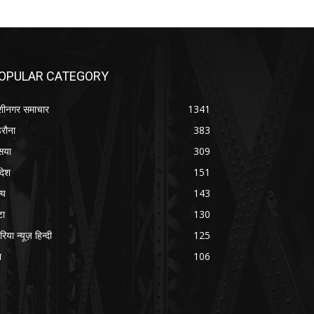
OPULAR CATEGORY
शीनगर समाचार
1341
रौना
383
सया
309
रदेश
151
्य
143
टा
130
रिया न्यूज़ हिन्दी
125
श
106