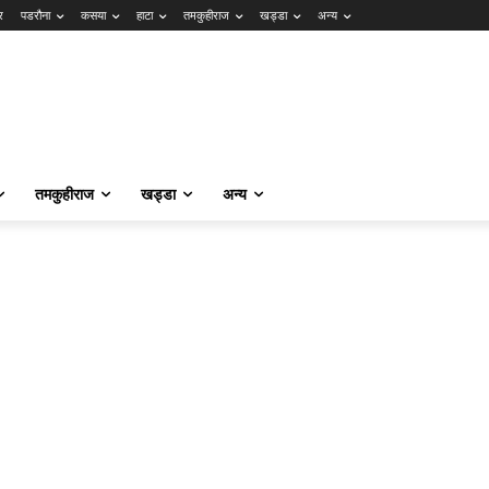
र
पडरौना
कसया
हाटा
तमकुहीराज
खड्डा
अन्य
तमकुहीराज
खड्डा
अन्य