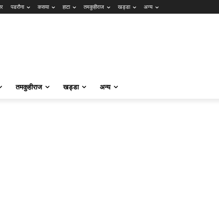
ार
पडरौना
कसया
हाटा
तमकुहीराज
खड्डा
अन्य
तमकुहीराज
खड्डा
अन्य