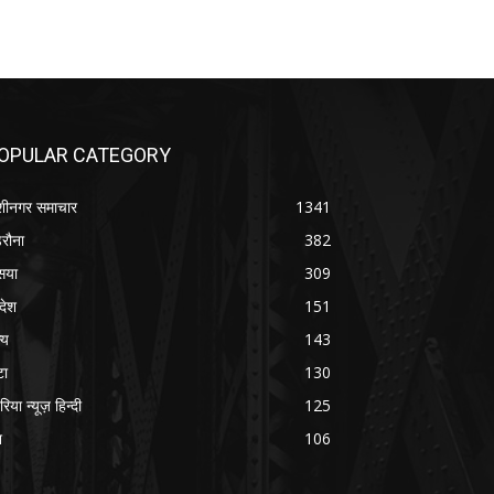
OPULAR CATEGORY
शीनगर समाचार
1341
रौना
382
सया
309
रदेश
151
्य
143
टा
130
रिया न्यूज़ हिन्दी
125
श
106